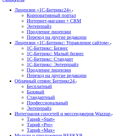
Лицензии «1С-Битрикс24»
Корпоративный портал
Интернет-магазин + CRM
Энтерпрайз
Продление лицензии
Переход на другие редакции
Лицензии «1С-Битрикс: Управление сайтом»
1С-Битрикс: Бизнес
1С-Битрикс: Малый бизнес
1С-Битрикс: Стандарт
1С-Битрикс: Энтерпрайз
Продление лицензии
Переход на другие редакции
Облачный сервис Битрикс24
Бесплатный
Базовый
Стандартный
Профессиональный
Энтерпрайз
Интеграция соцсетей и мессенджеров Wazzup
Тариф «Start»
Тариф «Pro»
Тариф «Max»
Модули и приложения ВЕБКХВ