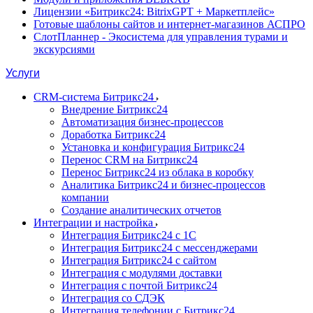
Лицензии «Битрикс24: BitrixGPT + Маркетплейс»
Готовые шаблоны сайтов и интернет-магазинов АСПРО
СлотПланнер - Экосистема для управления турами и
экскурсиями
Услуги
CRM-система Битрикс24
Внедрение Битрикс24
Автоматизация бизнес-процессов
Доработка Битрикс24
Установка и конфигурация Битрикс24
Перенос CRM на Битрикс24
Перенос Битрикс24 из облака в коробку
Аналитика Битрикс24 и бизнес-процессов
компании
Создание аналитических отчетов
Интеграции и настройка
Интеграция Битрикс24 с 1С
Интеграция Битрикс24 с мессенджерами
Интеграция Битрикс24 с сайтом
Интеграция с модулями доставки
Интеграция с почтой Битрикс24
Интеграция со СДЭК
Интеграция телефонии с Битрикс24