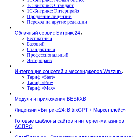
1С-Битрикс: Стандарт
1С-Битрикс: Энтерпрайз
Продление лицензии
Переход на другие редакции
Облачный сервис Битрикс24
Бесплатный
Базовый
Стандартный
Профессиональный
Энтерпрайз
Интеграция соцсетей и мессенджеров Wazzup
Тариф «Start»
Тариф «Pro»
Тариф «Max»
Модули и приложения ВЕБКХВ
Лицензии «Битрикс24: BitrixGPT + Маркетплейс»
Готовые шаблоны сайтов и интернет-магазинов
АСПРО