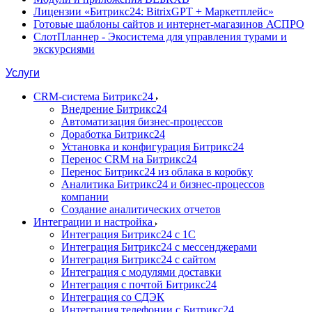
Лицензии «Битрикс24: BitrixGPT + Маркетплейс»
Готовые шаблоны сайтов и интернет-магазинов АСПРО
СлотПланнер - Экосистема для управления турами и
экскурсиями
Услуги
CRM-система Битрикс24
Внедрение Битрикс24
Автоматизация бизнес-процессов
Доработка Битрикс24
Установка и конфигурация Битрикс24
Перенос CRM на Битрикс24
Перенос Битрикс24 из облака в коробку
Аналитика Битрикс24 и бизнес-процессов
компании
Создание аналитических отчетов
Интеграции и настройка
Интеграция Битрикс24 с 1С
Интеграция Битрикс24 с мессенджерами
Интеграция Битрикс24 с сайтом
Интеграция с модулями доставки
Интеграция с почтой Битрикс24
Интеграция со СДЭК
Интеграция телефонии с Битрикс24