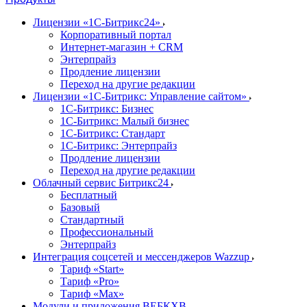
Лицензии «1С-Битрикс24»
Корпоративный портал
Интернет-магазин + CRM
Энтерпрайз
Продление лицензии
Переход на другие редакции
Лицензии «1С-Битрикс: Управление сайтом»
1С-Битрикс: Бизнес
1С-Битрикс: Малый бизнес
1С-Битрикс: Стандарт
1С-Битрикс: Энтерпрайз
Продление лицензии
Переход на другие редакции
Облачный сервис Битрикс24
Бесплатный
Базовый
Стандартный
Профессиональный
Энтерпрайз
Интеграция соцсетей и мессенджеров Wazzup
Тариф «Start»
Тариф «Pro»
Тариф «Max»
Модули и приложения ВЕБКХВ