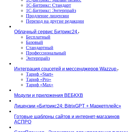
1С-Битрикс: Стандарт
1С-Битрикс: Энтерпрайз
Продление лицензии
Переход на другие редакции
Облачный сервис Битрикс24
Бесплатный
Базовый
Стандартный
Профессиональный
Энтерпрайз
Интеграция соцсетей и мессенджеров Wazzup
Тариф «Start»
Тариф «Pro»
Тариф «Max»
Модули и приложения ВЕБКХВ
Лицензии «Битрикс24: BitrixGPT + Маркетплейс»
Готовые шаблоны сайтов и интернет-магазинов
АСПРО