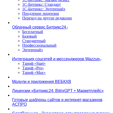
1С-Битрикс: Стандарт
1С-Битрикс: Энтерпрайз
Продление лицензии
Переход на другие редакции
Облачный сервис Битрикс24
Бесплатный
Базовый
Стандартный
Профессиональный
Энтерпрайз
Интеграция соцсетей и мессенджеров Wazzup
Тариф «Start»
Тариф «Pro»
Тариф «Max»
Модули и приложения ВЕБКХВ
Лицензии «Битрикс24: BitrixGPT + Маркетплейс»
Готовые шаблоны сайтов и интернет-магазинов
АСПРО