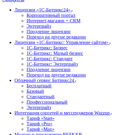
Лицензии «1С-Битрикс24»
Корпоративный портал
Интернет-магазин + CRM
Энтерпрайз
Продление лицензии
Переход на другие редакции
Лицензии «1С-Битрикс: Управление сайтом»
1С-Битрикс: Бизнес
1С-Битрикс: Малый бизнес
1С-Битрикс: Стандарт
1С-Битрикс: Энтерпрайз
Продление лицензии
Переход на другие редакции
Облачный сервис Битрикс24
Бесплатный
Базовый
Стандартный
Профессиональный
Энтерпрайз
Интеграция соцсетей и мессенджеров Wazzup
Тариф «Start»
Тариф «Pro»
Тариф «Max»
Модули и приложения ВЕБКХВ