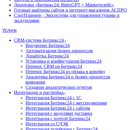
Лицензии «Битрикс24: BitrixGPT + Маркетплейс»
Готовые шаблоны сайтов и интернет-магазинов АСПРО
СлотПланнер - Экосистема для управления турами и
экскурсиями
Услуги
CRM-система Битрикс24
Внедрение Битрикс24
Автоматизация бизнес-процессов
Доработка Битрикс24
Установка и конфигурация Битрикс24
Перенос CRM на Битрикс24
Перенос Битрикс24 из облака в коробку
Аналитика Битрикс24 и бизнес-процессов
компании
Создание аналитических отчетов
Интеграции и настройка
Интеграция Битрикс24 с 1С
Интеграция Битрикс24 с мессенджерами
Интеграция Битрикс24 с сайтом
Интеграция с модулями доставки
Интеграция с почтой Битрикс24
Интеграция со СДЭК
Интеграция телефонии с Битрикс24