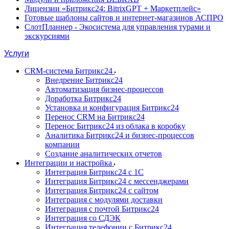
Лицензии «Битрикс24: BitrixGPT + Маркетплейс»
Готовые шаблоны сайтов и интернет-магазинов АСПРО
СлотПланнер - Экосистема для управления турами и
экскурсиями
Услуги
CRM-система Битрикс24
Внедрение Битрикс24
Автоматизация бизнес-процессов
Доработка Битрикс24
Установка и конфигурация Битрикс24
Перенос CRM на Битрикс24
Перенос Битрикс24 из облака в коробку
Аналитика Битрикс24 и бизнес-процессов
компании
Создание аналитических отчетов
Интеграции и настройка
Интеграция Битрикс24 с 1С
Интеграция Битрикс24 с мессенджерами
Интеграция Битрикс24 с сайтом
Интеграция с модулями доставки
Интеграция с почтой Битрикс24
Интеграция со СДЭК
Интеграция телефонии с Битрикс24