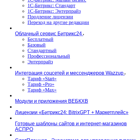
1С-Битрикс: Стандарт
1С-Битрикс: Энтерпрайз
Продление лицензии
Переход на другие редакции
Облачный сервис Битрикс24
Бесплатный
Базовый
Стандартный
Профессиональный
Энтерпрайз
Интеграция соцсетей и мессенджеров Wazzup
Тариф «Start»
Тариф «Pro»
Тариф «Max»
Модули и приложения ВЕБКХВ
Лицензии «Битрикс24: BitrixGPT + Маркетплейс»
Готовые шаблоны сайтов и интернет-магазинов
АСПРО