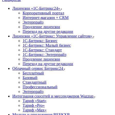
Лицензии «1С-Битрикс24»
Корпоративный портал
Интернет-магазин + CRM
Энтерпрайз
Продление лицензии
Переход на другие редакции
Лицензии «1С-Битрикс: Управление сайтом»
1С-Битрикс: Бизнес
1С-Битрикс: Малый бизнес
1С-Битрикс: Стандарт
1С-Битрикс: Энтерпрайз
Продление лицензии
Переход на другие редакции
Облачный сервис Битрикс24
Бесплатный
Базовый
Стандартный
Профессиональный
Энтерпрайз
Интеграция соцсетей и мессенджеров Wazzup
Тариф «Start»
Тариф «Pro»
Тариф «Max»
Модули и приложения ВЕБКХВ