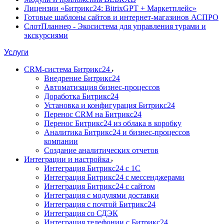
Лицензии «Битрикс24: BitrixGPT + Маркетплейс»
Готовые шаблоны сайтов и интернет-магазинов АСПРО
СлотПланнер - Экосистема для управления турами и
экскурсиями
Услуги
CRM-система Битрикс24
Внедрение Битрикс24
Автоматизация бизнес-процессов
Доработка Битрикс24
Установка и конфигурация Битрикс24
Перенос CRM на Битрикс24
Перенос Битрикс24 из облака в коробку
Аналитика Битрикс24 и бизнес-процессов
компании
Создание аналитических отчетов
Интеграции и настройка
Интеграция Битрикс24 с 1С
Интеграция Битрикс24 с мессенджерами
Интеграция Битрикс24 с сайтом
Интеграция с модулями доставки
Интеграция с почтой Битрикс24
Интеграция со СДЭК
Интеграция телефонии с Битрикс24