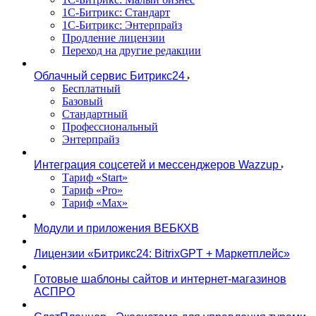
1С-Битрикс: Стандарт
1С-Битрикс: Энтерпрайз
Продление лицензии
Переход на другие редакции
Облачный сервис Битрикс24
Бесплатный
Базовый
Стандартный
Профессиональный
Энтерпрайз
Интеграция соцсетей и мессенджеров Wazzup
Тариф «Start»
Тариф «Pro»
Тариф «Max»
Модули и приложения ВЕБКХВ
Лицензии «Битрикс24: BitrixGPT + Маркетплейс»
Готовые шаблоны сайтов и интернет-магазинов
АСПРО