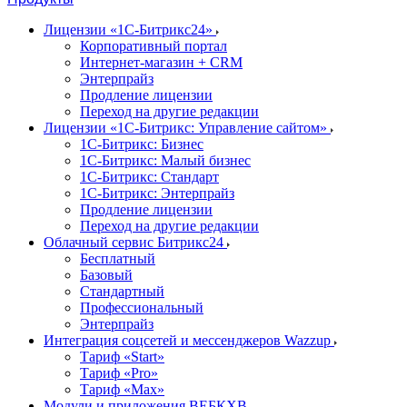
Лицензии «1С-Битрикс24»
Корпоративный портал
Интернет-магазин + CRM
Энтерпрайз
Продление лицензии
Переход на другие редакции
Лицензии «1С-Битрикс: Управление сайтом»
1С-Битрикс: Бизнес
1С-Битрикс: Малый бизнес
1С-Битрикс: Стандарт
1С-Битрикс: Энтерпрайз
Продление лицензии
Переход на другие редакции
Облачный сервис Битрикс24
Бесплатный
Базовый
Стандартный
Профессиональный
Энтерпрайз
Интеграция соцсетей и мессенджеров Wazzup
Тариф «Start»
Тариф «Pro»
Тариф «Max»
Модули и приложения ВЕБКХВ