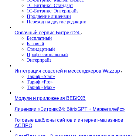
1С-Битрикс: Стандарт
1С-Битрикс: Энтерпрайз
Продление лицензии
Переход на другие редакции
Облачный сервис Битрикс24
Бесплатный
Базовый
Стандартный
Профессиональный
Энтерпрайз
Интеграция соцсетей и мессенджеров Wazzup
Тариф «Start»
Тариф «Pro»
Тариф «Max»
Модули и приложения ВЕБКХВ
Лицензии «Битрикс24: BitrixGPT + Маркетплейс»
Готовые шаблоны сайтов и интернет-магазинов
АСПРО