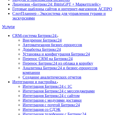
Лицензии «Битрикс24: BitrixGPT + Маркетплейс»
Готовые шаблоны сайтов и интернет-магазинов АСПРО
СлотПланнер - Экосистема для управления турами и
экскурсиями
Услуги
CRM-система Битрикс24
Внедрение Битрикс24
Автоматизация бизнес-процессов
Доработка Битрикс24
Установка и конфигурация Битрикс24
Перенос CRM на Битрикс24
Перенос Битрикс24 из облака в коробку
Аналитика Битрикс24 и бизнес-процессов
компании
Создание аналитических отчетов
Интеграции и настройка
Интеграция Битрикс24 с 1С
Интеграция Битрикс24 с мессенджерами
Интеграция Битрикс24 с сайтом
Интеграция с модулями доставки
Интеграция с почтой Битрикс24
Интеграция со СДЭК
Интеграция телефонии с Битрикс24