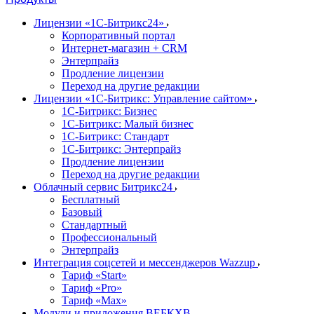
Лицензии «1С-Битрикс24»
Корпоративный портал
Интернет-магазин + CRM
Энтерпрайз
Продление лицензии
Переход на другие редакции
Лицензии «1С-Битрикс: Управление сайтом»
1С-Битрикс: Бизнес
1С-Битрикс: Малый бизнес
1С-Битрикс: Стандарт
1С-Битрикс: Энтерпрайз
Продление лицензии
Переход на другие редакции
Облачный сервис Битрикс24
Бесплатный
Базовый
Стандартный
Профессиональный
Энтерпрайз
Интеграция соцсетей и мессенджеров Wazzup
Тариф «Start»
Тариф «Pro»
Тариф «Max»
Модули и приложения ВЕБКХВ