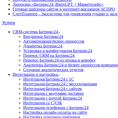
Лицензии «Битрикс24: BitrixGPT + Маркетплейс»
Готовые шаблоны сайтов и интернет-магазинов АСПРО
СлотПланнер - Экосистема для управления турами и экс
Услуги
CRM-система Битрикс24
Внедрение Битрикс24
Автоматизация бизнес-процессов
Доработка Битрикс24
Установка и конфигурация Битрикс24
Перенос CRM на Битрикс24
Перенос Битрикс24 из облака в коробку
Аналитика Битрикс24 и бизнес-процессов компани
Создание аналитических отчетов
Интеграции и настройка
Интеграция Битрикс24 с 1С
Интеграция Битрикс24 с мессенджерами
Интеграция Битрикс24 с сайтом
Интеграция с модулями доставки
Интеграция с почтой Битрикс24
Интеграция со СДЭК
Интеграция телефонии с Битрикс24
Настройка онлайн-оплаты на сайте
Настройка почтовых шаблонов