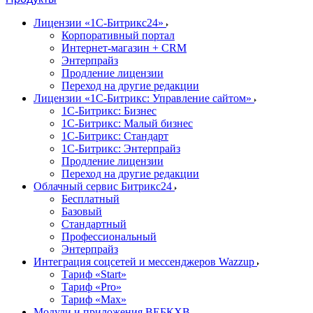
Лицензии «1С-Битрикс24»
Корпоративный портал
Интернет-магазин + CRM
Энтерпрайз
Продление лицензии
Переход на другие редакции
Лицензии «1С-Битрикс: Управление сайтом»
1С-Битрикс: Бизнес
1С-Битрикс: Малый бизнес
1С-Битрикс: Стандарт
1С-Битрикс: Энтерпрайз
Продление лицензии
Переход на другие редакции
Облачный сервис Битрикс24
Бесплатный
Базовый
Стандартный
Профессиональный
Энтерпрайз
Интеграция соцсетей и мессенджеров Wazzup
Тариф «Start»
Тариф «Pro»
Тариф «Max»
Модули и приложения ВЕБКХВ