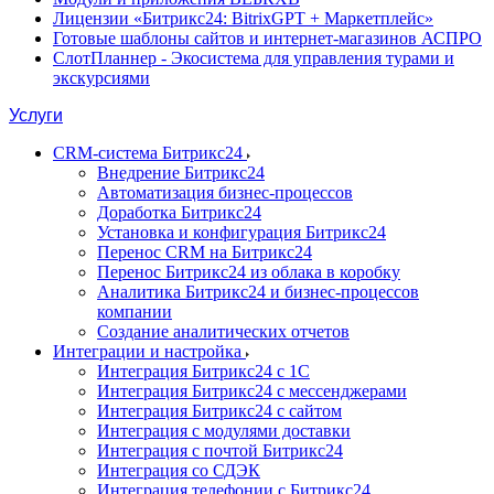
Лицензии «Битрикс24: BitrixGPT + Маркетплейс»
Готовые шаблоны сайтов и интернет-магазинов АСПРО
СлотПланнер - Экосистема для управления турами и
экскурсиями
Услуги
CRM-система Битрикс24
Внедрение Битрикс24
Автоматизация бизнес-процессов
Доработка Битрикс24
Установка и конфигурация Битрикс24
Перенос CRM на Битрикс24
Перенос Битрикс24 из облака в коробку
Аналитика Битрикс24 и бизнес-процессов
компании
Создание аналитических отчетов
Интеграции и настройка
Интеграция Битрикс24 с 1С
Интеграция Битрикс24 с мессенджерами
Интеграция Битрикс24 с сайтом
Интеграция с модулями доставки
Интеграция с почтой Битрикс24
Интеграция со СДЭК
Интеграция телефонии с Битрикс24