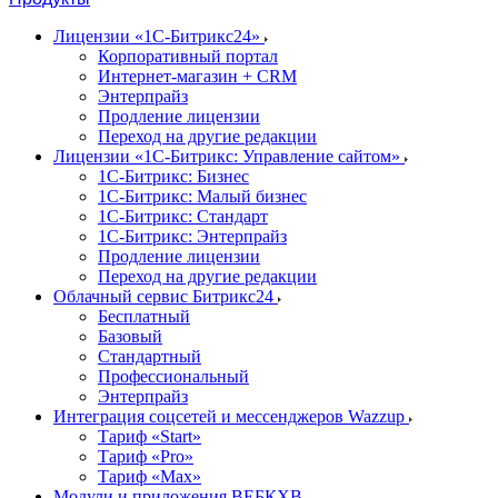
Лицензии «1С-Битрикс24»
Корпоративный портал
Интернет-магазин + CRM
Энтерпрайз
Продление лицензии
Переход на другие редакции
Лицензии «1С-Битрикс: Управление сайтом»
1С-Битрикс: Бизнес
1С-Битрикс: Малый бизнес
1С-Битрикс: Стандарт
1С-Битрикс: Энтерпрайз
Продление лицензии
Переход на другие редакции
Облачный сервис Битрикс24
Бесплатный
Базовый
Стандартный
Профессиональный
Энтерпрайз
Интеграция соцсетей и мессенджеров Wazzup
Тариф «Start»
Тариф «Pro»
Тариф «Max»
Модули и приложения ВЕБКХВ