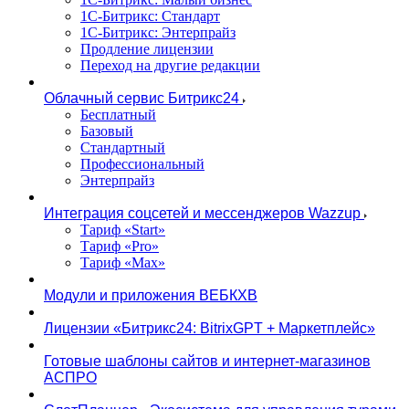
1С-Битрикс: Стандарт
1С-Битрикс: Энтерпрайз
Продление лицензии
Переход на другие редакции
Облачный сервис Битрикс24
Бесплатный
Базовый
Стандартный
Профессиональный
Энтерпрайз
Интеграция соцсетей и мессенджеров Wazzup
Тариф «Start»
Тариф «Pro»
Тариф «Max»
Модули и приложения ВЕБКХВ
Лицензии «Битрикс24: BitrixGPT + Маркетплейс»
Готовые шаблоны сайтов и интернет-магазинов
АСПРО