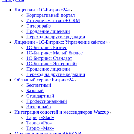
Лицензии «1С-Битрикс24»
Корпоративный портал
Интернет-магазин + CRM
Энтерпрайз
Продление лицензии
Переход на другие редакции
Лицензии «1С-Битрикс: Управление сайтом»
1С-Битрикс: Бизнес
1С-Битрикс: Малый бизнес
1С-Битрикс: Стандарт
1С-Битрикс: Энтерпрайз
Продление лицензии
Переход на другие редакции
Облачный сервис Битрикс24
Бесплатный
Базовый
Стандартный
Профессиональный
Энтерпрайз
Интеграция соцсетей и мессенджеров Wazzup
Тариф «Start»
Тариф «Pro»
Тариф «Max»
Модули и приложения ВЕБКХВ