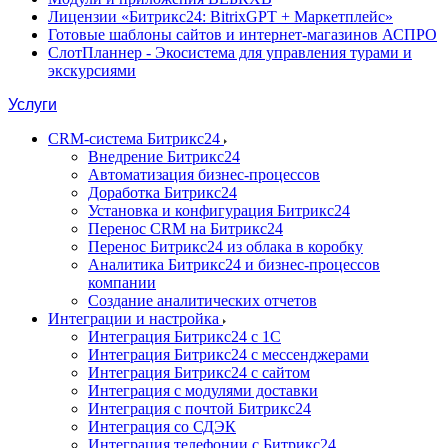
Лицензии «Битрикс24: BitrixGPT + Маркетплейс»
Готовые шаблоны сайтов и интернет-магазинов АСПРО
СлотПланнер - Экосистема для управления турами и
экскурсиями
Услуги
CRM-система Битрикс24
Внедрение Битрикс24
Автоматизация бизнес-процессов
Доработка Битрикс24
Установка и конфигурация Битрикс24
Перенос CRM на Битрикс24
Перенос Битрикс24 из облака в коробку
Аналитика Битрикс24 и бизнес-процессов
компании
Создание аналитических отчетов
Интеграции и настройка
Интеграция Битрикс24 с 1С
Интеграция Битрикс24 с мессенджерами
Интеграция Битрикс24 с сайтом
Интеграция с модулями доставки
Интеграция с почтой Битрикс24
Интеграция со СДЭК
Интеграция телефонии с Битрикс24