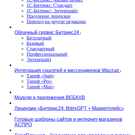
1С-Битрикс: Стандарт
1С-Битрикс: Энтерпрайз
Продление лицензии
Переход на другие редакции
Облачный сервис Битрикс24
Бесплатный
Базовый
Стандартный
Профессиональный
Энтерпрайз
Интеграция соцсетей и мессенджеров Wazzup
Тариф «Start»
Тариф «Pro»
Тариф «Max»
Модули и приложения ВЕБКХВ
Лицензии «Битрикс24: BitrixGPT + Маркетплейс»
Готовые шаблоны сайтов и интернет-магазинов
АСПРО